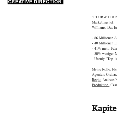
"CLUB & LOUNGE
Marketingchef. 
Williams. Das E
- 86 Millionen 
- 40 Millionen 
- 41% mehr Fahr
- 50% weniger M
- Unruly "Top 
Meine Rolle:
Ide
Agentur:
Grabarz
Regie:
Andreas N
Produktion:
Cza
Kapitel